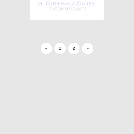
ick Ups
«
1
2
»
e )